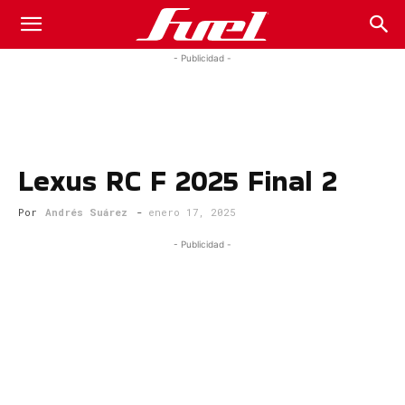
Fuel
- Publicidad -
Car
Lexus RC F 2025 Final 2
Magazine
Por
Andrés Suárez
-
enero 17, 2025
- Publicidad -