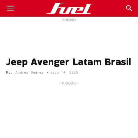
Fuel
- Publicidad -
Car
Jeep Avenger Latam Brasil
Magazine
Por
Andrés Suárez
-
mayo 14, 2025
- Publicidad -