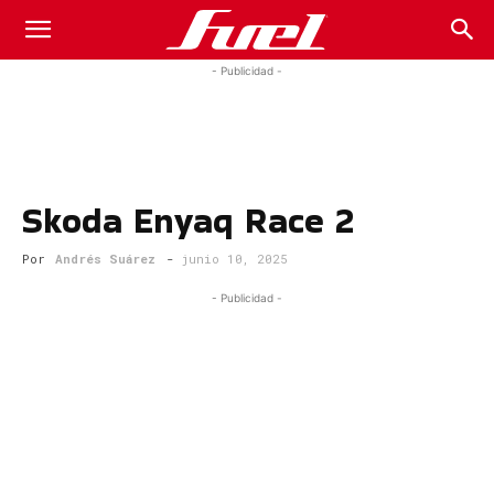
Fuel
- Publicidad -
Car
Skoda Enyaq Race 2
Magazine
Por
Andrés Suárez
-
junio 10, 2025
- Publicidad -