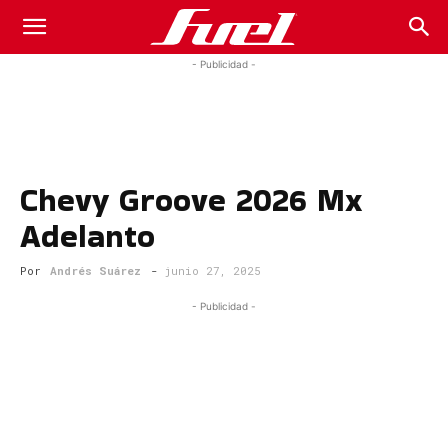
Fuel
- Publicidad -
Car
Chevy Groove 2026 Mx
Magazine
Adelanto
Por
Andrés Suárez
-
junio 27, 2025
- Publicidad -