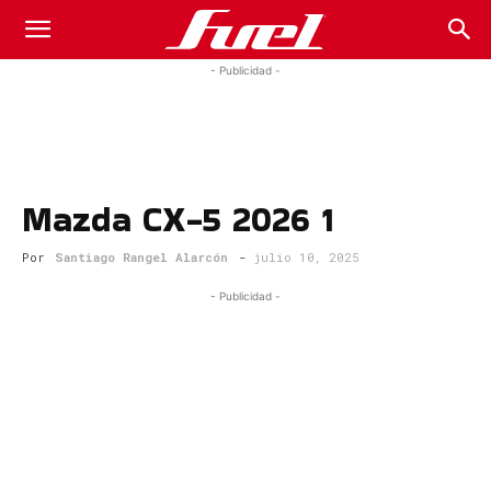
Fuel
- Publicidad -
Car
Mazda CX-5 2026 1
Magazine
Por
Santiago Rangel Alarcón
-
julio 10, 2025
- Publicidad -