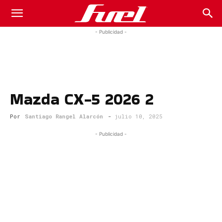
Fuel
- Publicidad -
Car
Mazda CX-5 2026 2
Magazine
Por
Santiago Rangel Alarcón
-
julio 10, 2025
- Publicidad -