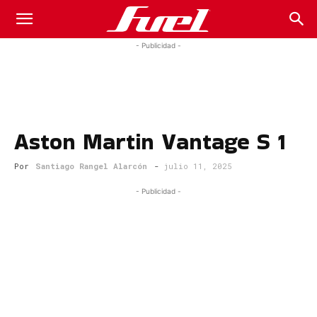
Fuel
- Publicidad -
Car
Aston Martin Vantage S 1
Magazine
Por
Santiago Rangel Alarcón
-
julio 11, 2025
- Publicidad -