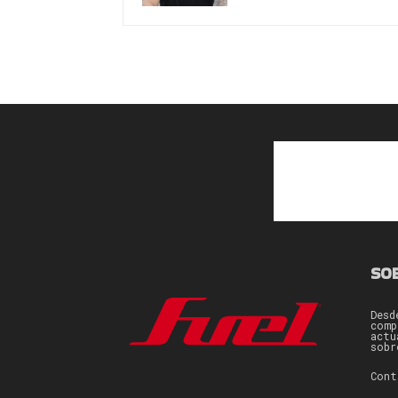
SO
Desd
comp
actu
sobr
Con