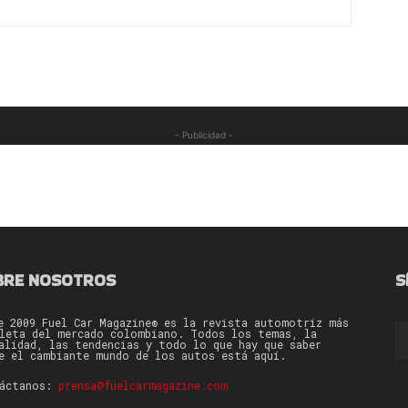
- Publicidad -
BRE NOSOTROS
S
e 2009 Fuel Car Magazine® es la revista automotriz más
leta del mercado colombiano. Todos los temas, la
alidad, las tendencias y todo lo que hay que saber
e el cambiante mundo de los autos está aquí.
táctanos:
prensa@fuelcarmagazine.com