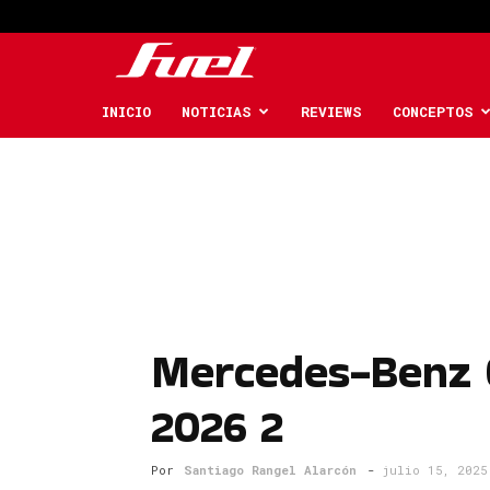
Fuel
Car
INICIO
NOTICIAS
REVIEWS
CONCEPTOS
Magazine
Mercedes-Benz 
2026 2
Por
Santiago Rangel Alarcón
-
julio 15, 2025