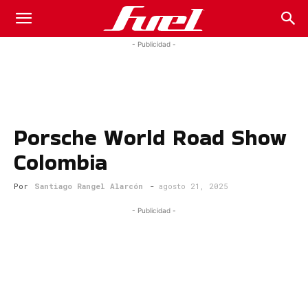
Fuel
- Publicidad -
Car
Porsche World Road Show
Magazine
Colombia
Por
Santiago Rangel Alarcón
-
agosto 21, 2025
- Publicidad -