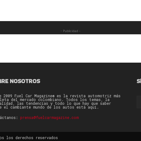
- Publicidad -
BRE NOSOTROS
S
e 2009 Fuel Car Magazine® es la revista automotriz más
leta del mercado colombiano. Todos los temas, la
alidad, las tendencias y todo lo que hay que saber
e el cambiante mundo de los autos está aquí.
táctanos:
prensa@fuelcarmagazine.com
os los derechos reservados