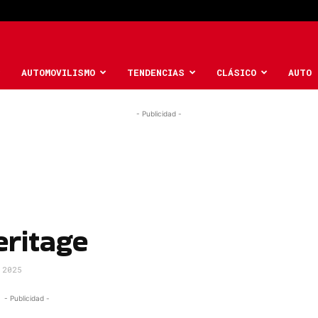
AUTOMOVILISMO
TENDENCIAS
CLÁSICO
AUTO 
- Publicidad -
eritage
 2025
- Publicidad -