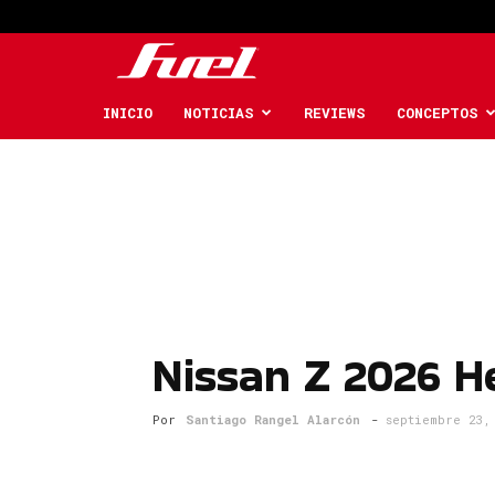
Fuel
Car
INICIO
NOTICIAS
REVIEWS
CONCEPTOS
Magazine
Nissan Z 2026 H
Por
Santiago Rangel Alarcón
-
septiembre 23,