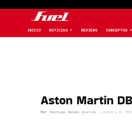
Fuel
Car
INICIO
NOTICIAS
REVIEWS
CONCEPTOS
Magazine
Aston Martin DB
Por
Santiago Rangel Alarcón
-
octubre 8, 202