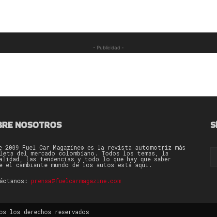
- Publicidad -
BRE NOSOTROS
S
e 2009 Fuel Car Magazine® es la revista automotriz más
leta del mercado colombiano. Todos los temas, la
alidad, las tendencias y todo lo que hay que saber
e el cambiante mundo de los autos está aquí.
táctanos:
prensa@fuelcarmagazine.com
os los derechos reservados