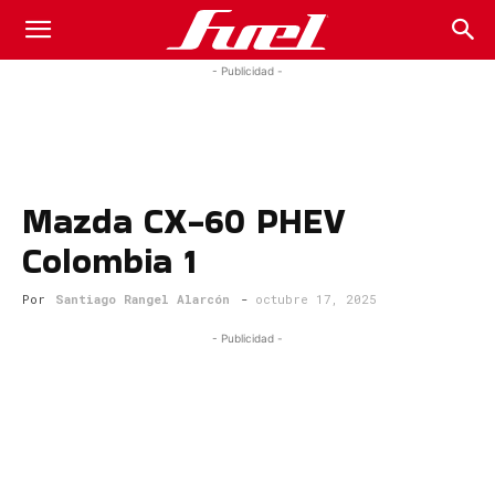
Fuel
- Publicidad -
Car
Mazda CX-60 PHEV
Magazine
Colombia 1
Por
Santiago Rangel Alarcón
-
octubre 17, 2025
- Publicidad -