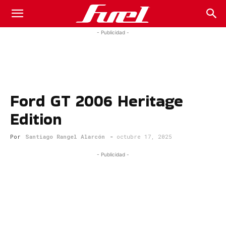
Fuel
- Publicidad -
Car
Ford GT 2006 Heritage
Magazine
Edition
Por
Santiago Rangel Alarcón
-
octubre 17, 2025
- Publicidad -