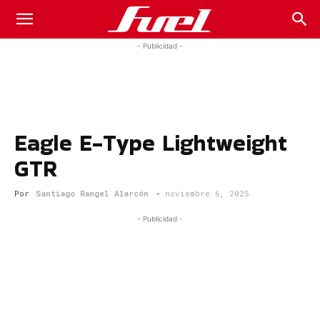
Fuel
- Publicidad -
Car
Eagle E-Type Lightweight
Magazine
GTR
Por
Santiago Rangel Alarcón
-
noviembre 6, 2025
- Publicidad -