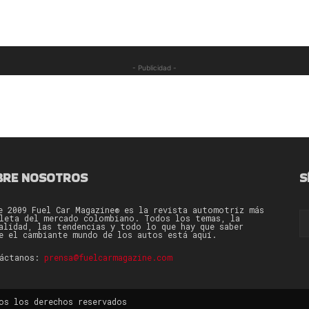
- Publicidad -
BRE NOSOTROS
S
e 2009 Fuel Car Magazine® es la revista automotriz más
leta del mercado colombiano. Todos los temas, la
alidad, las tendencias y todo lo que hay que saber
e el cambiante mundo de los autos está aquí.
táctanos:
prensa@fuelcarmagazine.com
os los derechos reservados