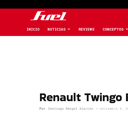
Fuel
Car
INICIO
NOTICIAS
REVIEWS
CONCEPTOS
Magazine
Renault Twingo 
Por
Santiago Rangel Alarcón
-
noviembre 6, 2