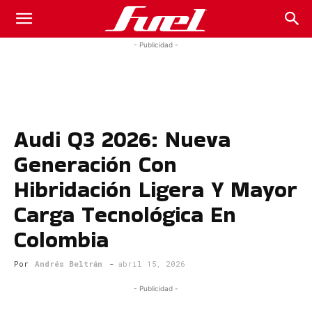
Fuel
- Publicidad -
Car
Audi Q3 2026: Nueva
Magazine
Generación Con
Hibridación Ligera Y Mayor
Carga Tecnológica En
Colombia
Por
Andrés Beltrán
-
abril 15, 2026
- Publicidad -