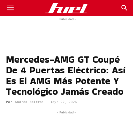
Fuel
- Publicidad -
Car
Mercedes-AMG GT Coupé
Magazine
De 4 Puertas Eléctrico: Así
Es El AMG Más Potente Y
Tecnológico Jamás Creado
Por
Andrés Beltrán
-
mayo 27, 2026
- Publicidad -