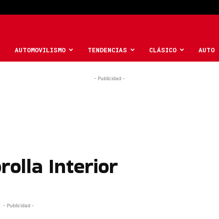
AUTOMOVILISMO
TENDENCIAS
CLÁSICO
AUTO 
- Publicidad -
olla Interior
- Publicidad -