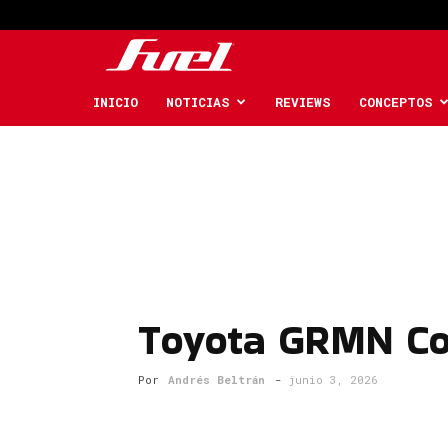
Fuel
Car
INICIO
NOTICIAS
REVIEWS
CONCEPTOS
Magazine
Toyota GRMN Cor
Por
Andrés Beltrán
-
junio 3, 2026