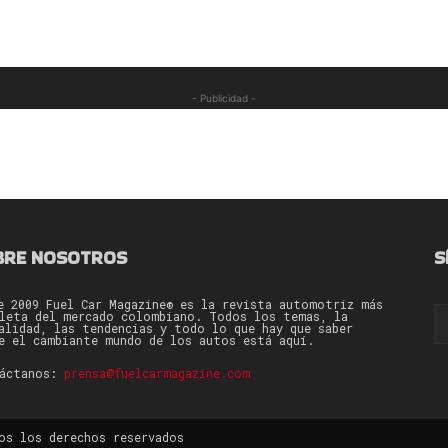
- Publicidad -
BRE NOSOTROS
S
e 2009 Fuel Car Magazine® es la revista automotriz más
leta del mercado colombiano. Todos los temas, la
alidad, las tendencias y todo lo que hay que saber
e el cambiante mundo de los autos está aquí.
táctanos:
prensa@fuelcarmagazine.com
os los derechos reservados