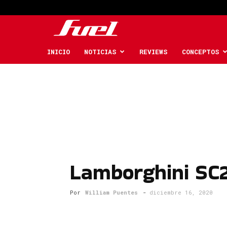
Fuel
Car
INICIO
NOTICIAS
REVIEWS
CONCEPTOS
Magazine
Lamborghini SC2
Por
William Puentes
-
diciembre 16, 2020