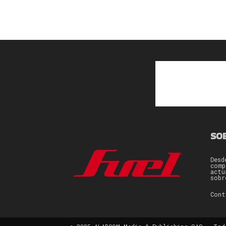
SO
Desd
comp
actu
sobr
Con