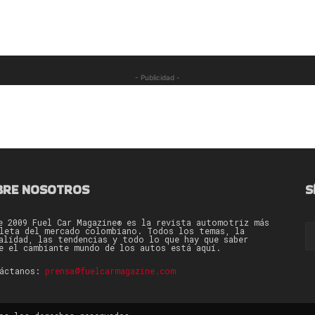
- Publicidad -
BRE NOSOTROS
S
e 2009 Fuel Car Magazine® es la revista automotriz más
leta del mercado colombiano. Todos los temas, la
alidad, las tendencias y todo lo que hay que saber
e el cambiante mundo de los autos está aquí.
táctanos:
prensa@fuelcarmagazine.com