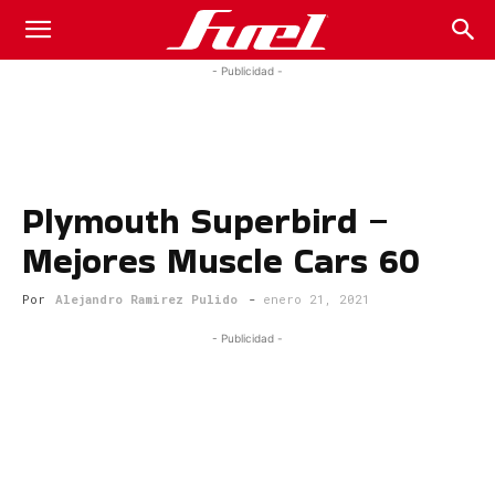
Fuel
- Publicidad -
Car
Plymouth Superbird –
Magazine
Mejores Muscle Cars 60
Por
Alejandro Ramirez Pulido
-
enero 21, 2021
- Publicidad -