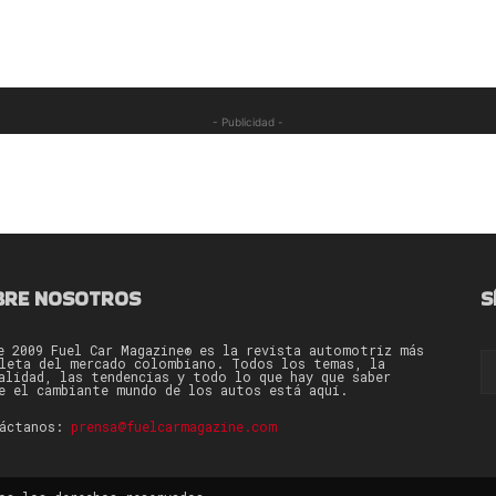
- Publicidad -
BRE NOSOTROS
S
e 2009 Fuel Car Magazine® es la revista automotriz más
leta del mercado colombiano. Todos los temas, la
alidad, las tendencias y todo lo que hay que saber
e el cambiante mundo de los autos está aquí.
táctanos:
prensa@fuelcarmagazine.com