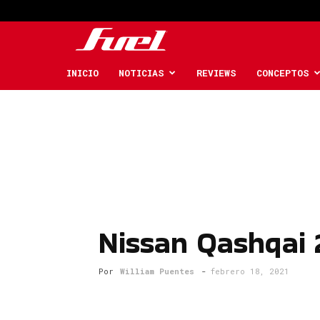
Fuel
Car
INICIO
NOTICIAS
REVIEWS
CONCEPTOS
Magazine
Nissan Qashqai 
Por
William Puentes
-
febrero 18, 2021