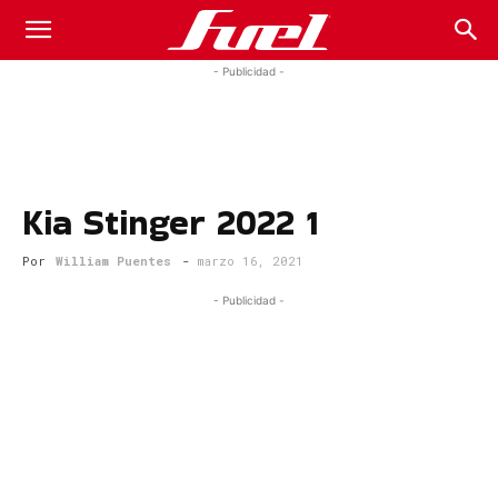
Fuel
- Publicidad -
Car
Kia Stinger 2022 1
Magazine
Por
William Puentes
-
marzo 16, 2021
- Publicidad -