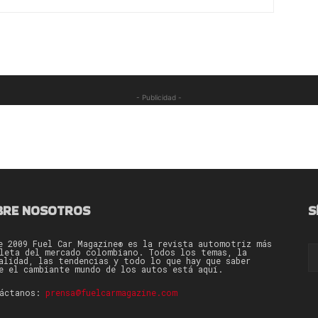
- Publicidad -
BRE NOSOTROS
S
e 2009 Fuel Car Magazine® es la revista automotriz más
leta del mercado colombiano. Todos los temas, la
alidad, las tendencias y todo lo que hay que saber
e el cambiante mundo de los autos está aquí.
táctanos:
prensa@fuelcarmagazine.com