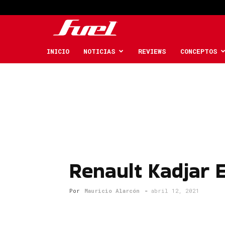
Fuel
Car
INICIO
NOTICIAS
REVIEWS
CONCEPTOS
Magazine
Renault Kadjar 
Por
Mauricio Alarcón
-
abril 12, 2021