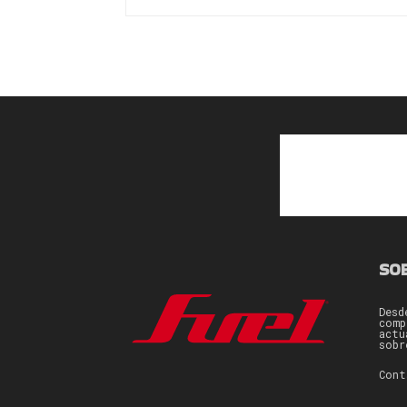
SO
Desd
comp
actu
sobr
Con