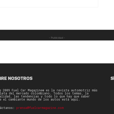
- Publicidad -
BRE NOSOTROS
S
e 2009 Fuel Car Magazine® es la revista automotriz más
leta del mercado colombiano. Todos los temas, la
alidad, las tendencias y todo lo que hay que saber
e el cambiante mundo de los autos está aquí.
táctanos:
prensa@fuelcarmagazine.com