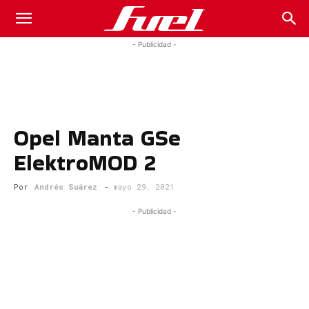
Fuel
- Publicidad -
Car
Opel Manta GSe
Magazine
ElektroMOD 2
Por
Andrés Suárez
-
mayo 29, 2021
- Publicidad -