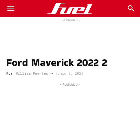
Fuel
- Publicidad -
Car
Ford Maverick 2022 2
Magazine
Por
William Puentes
-
junio 8, 2021
- Publicidad -