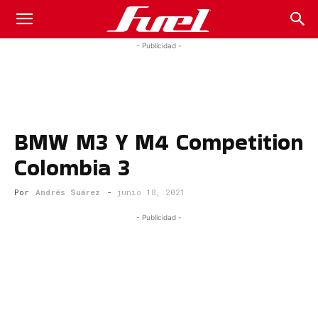
Fuel
- Publicidad -
Car
BMW M3 Y M4 Competition
Magazine
Colombia 3
Por
Andrés Suárez
-
junio 18, 2021
- Publicidad -