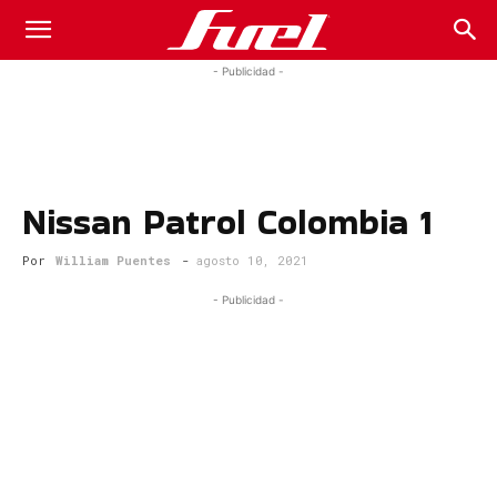
Fuel
- Publicidad -
Car
Nissan Patrol Colombia 1
Magazine
Por
William Puentes
-
agosto 10, 2021
- Publicidad -