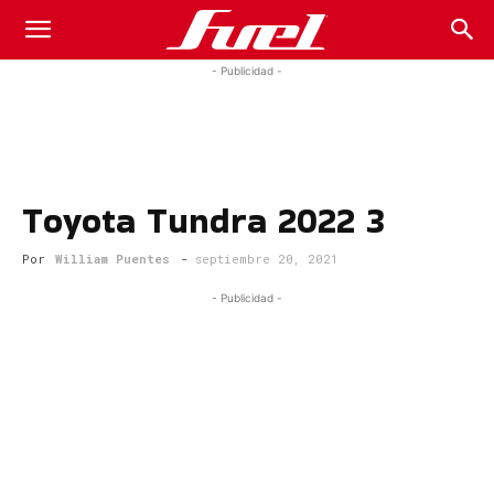
Fuel
- Publicidad -
Car
Toyota Tundra 2022 3
Magazine
Por
William Puentes
-
septiembre 20, 2021
- Publicidad -