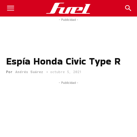
Fuel
- Publicidad -
Car
Espía Honda Civic Type R
Magazine
Por
Andrés Suárez
-
octubre 5, 2021
- Publicidad -