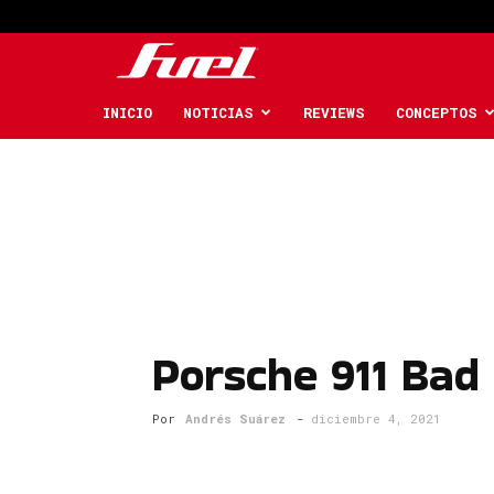
Fuel
Car
INICIO
NOTICIAS
REVIEWS
CONCEPTOS
Magazine
Porsche 911 Bad 
Por
Andrés Suárez
-
diciembre 4, 2021