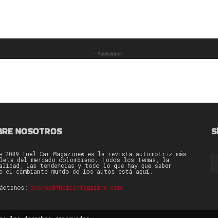
- Publicidad -
BRE NOSOTROS
S
e 2009 Fuel Car Magazine® es la revista automotriz más
leta del mercado colombiano. Todos los temas, la
alidad, las tendencias y todo lo que hay que saber
e el cambiante mundo de los autos está aquí.
táctanos:
prensa@fuelcarmagazine.com