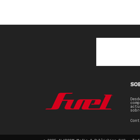
SO
Desd
comp
actu
sobr
Con