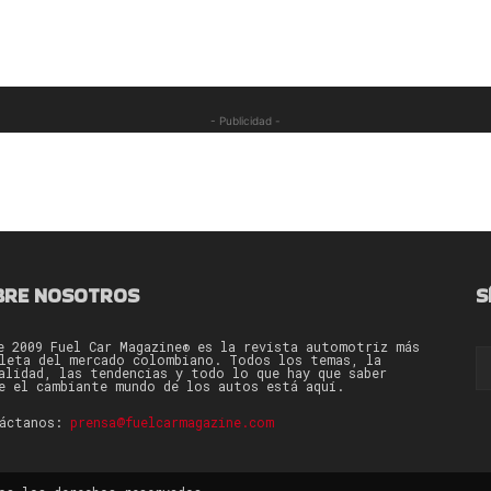
- Publicidad -
BRE NOSOTROS
S
e 2009 Fuel Car Magazine® es la revista automotriz más
leta del mercado colombiano. Todos los temas, la
alidad, las tendencias y todo lo que hay que saber
e el cambiante mundo de los autos está aquí.
táctanos:
prensa@fuelcarmagazine.com