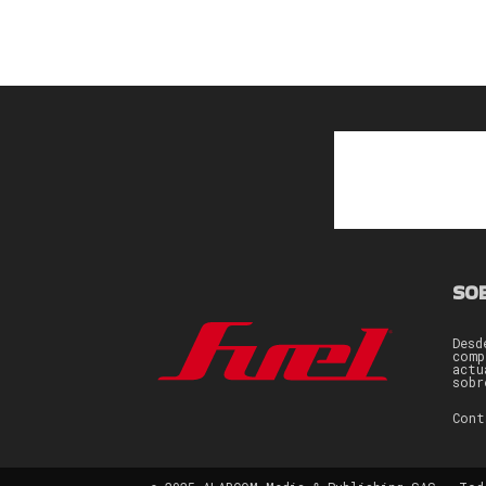
SO
Desd
comp
actu
sobr
Con