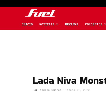
Fuel
Car
INICIO
NOTICIAS
REVIEWS
CONCEPTOS
Magazine
Lada Niva Monst
Por
Andrés Suárez
-
enero 31, 2022