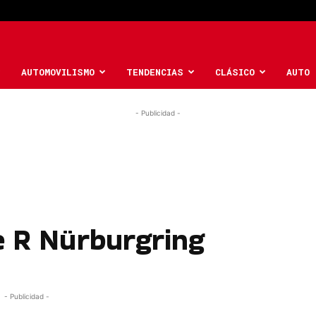
AUTOMOVILISMO
TENDENCIAS
CLÁSICO
AUTO 
- Publicidad -
e R Nürburgring
- Publicidad -