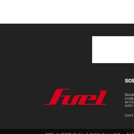
SO
Desd
comp
actu
sobr
Con