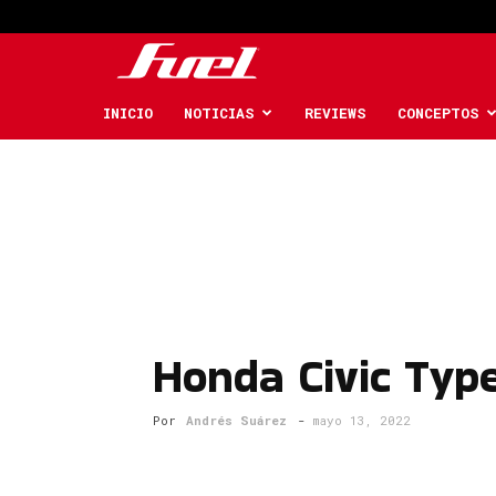
Fuel
Car
INICIO
NOTICIAS
REVIEWS
CONCEPTOS
Magazine
Honda Civic Typ
Por
Andrés Suárez
-
mayo 13, 2022