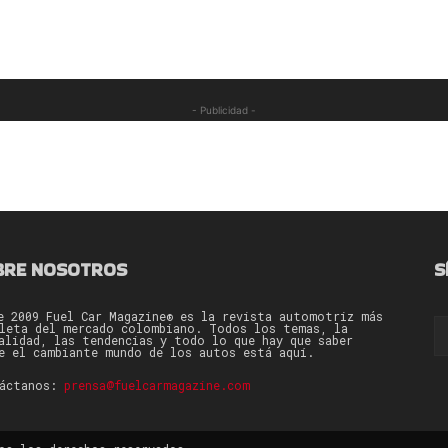
- Publicidad -
BRE NOSOTROS
S
e 2009 Fuel Car Magazine® es la revista automotriz más
leta del mercado colombiano. Todos los temas, la
alidad, las tendencias y todo lo que hay que saber
e el cambiante mundo de los autos está aquí.
táctanos:
prensa@fuelcarmagazine.com