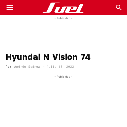
Fuel
- Publicidad -
Car
Hyundai N Vision 74
Magazine
Por
Andrés Suárez
-
julio 15, 2022
- Publicidad -