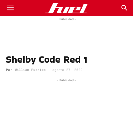
Fuel
- Publicidad -
Car
Shelby Code Red 1
Magazine
Por
William Puentes
-
agosto 27, 2022
- Publicidad -