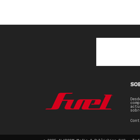
SO
Desd
comp
actu
sobr
Con