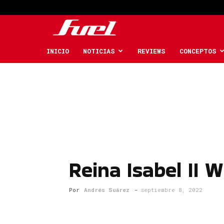
Fuel
Car
INICIO
NOTICIAS
REVIEWS
CONCEPTOS
Magazine
Reina Isabel II 
Por
Andrés Suárez
-
septiembre 8, 2022