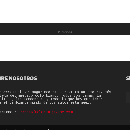
- Publicidad -
BRE NOSOTROS
S
e 2009 Fuel Car Magazine® es la revista automotriz más
leta del mercado colombiano. Todos los temas, la
alidad, las tendencias y todo lo que hay que saber
e el cambiante mundo de los autos está aquí.
táctanos:
prensa@fuelcarmagazine.com