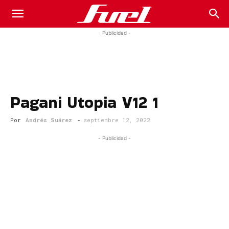
Fuel
- Publicidad -
Car
Pagani Utopia V12 1
Magazine
Por
Andrés Suárez
-
septiembre 12, 2022
- Publicidad -