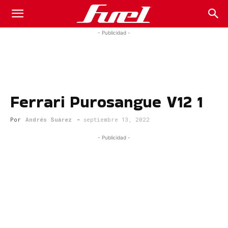
Fuel
- Publicidad -
Car
Ferrari Purosangue V12 1
Magazine
Por
Andrés Suárez
-
septiembre 13, 2022
- Publicidad -