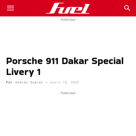
Fuel
- Publicidad -
Car
Porsche 911 Dakar Special
Magazine
Livery 1
Por
Andrés Suárez
-
enero 10, 2023
- Publicidad -