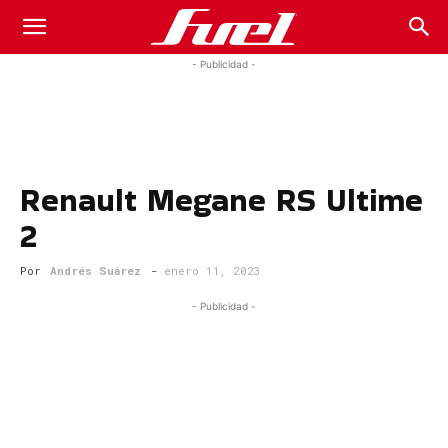
Fuel
- Publicidad -
Car
Renault Megane RS Ultime
Magazine
2
Por
Andrés Suárez
-
enero 11, 2023
- Publicidad -