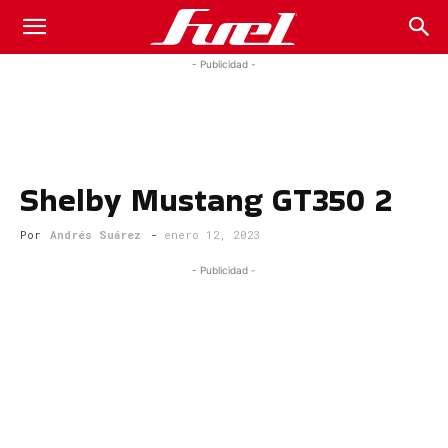
Fuel
- Publicidad -
Car
Shelby Mustang GT350 2
Magazine
Por
Andrés Suárez
-
enero 12, 2023
- Publicidad -