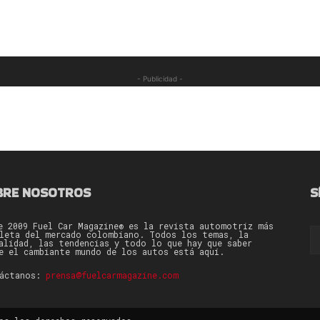
- Publicidad -
BRE NOSOTROS
S
e 2009 Fuel Car Magazine® es la revista automotriz más
leta del mercado colombiano. Todos los temas, la
alidad, las tendencias y todo lo que hay que saber
e el cambiante mundo de los autos está aquí.
táctanos:
prensa@fuelcarmagazine.com