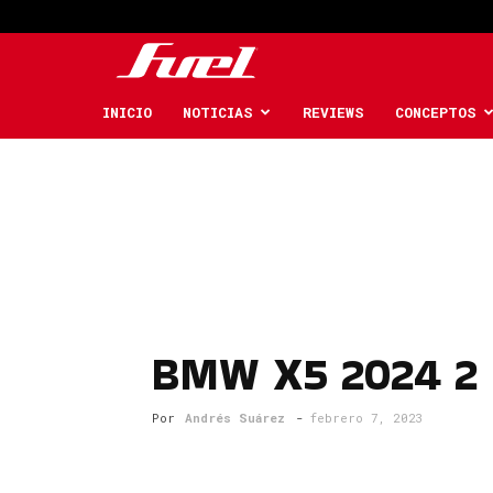
Fuel
Car
INICIO
NOTICIAS
REVIEWS
CONCEPTOS
Magazine
BMW X5 2024 2
Por
Andrés Suárez
-
febrero 7, 2023