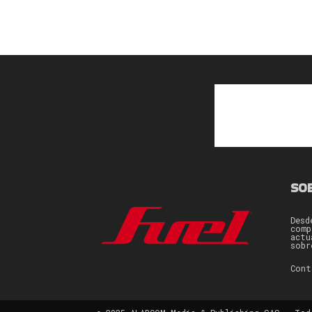
SO
Desd
comp
actu
sobr
Con