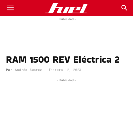
Fuel
- Publicidad -
Car
RAM 1500 REV Eléctrica 2
Magazine
Por
Andrés Suárez
-
febrero 12, 2023
- Publicidad -