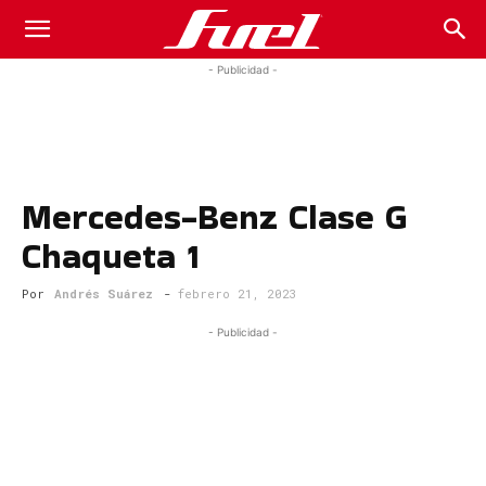
Fuel
- Publicidad -
Car
Mercedes-Benz Clase G
Magazine
Chaqueta 1
Por
Andrés Suárez
-
febrero 21, 2023
- Publicidad -