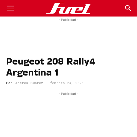
Fuel
- Publicidad -
Car
Peugeot 208 Rally4
Magazine
Argentina 1
Por
Andrés Suárez
-
febrero 23, 2023
- Publicidad -