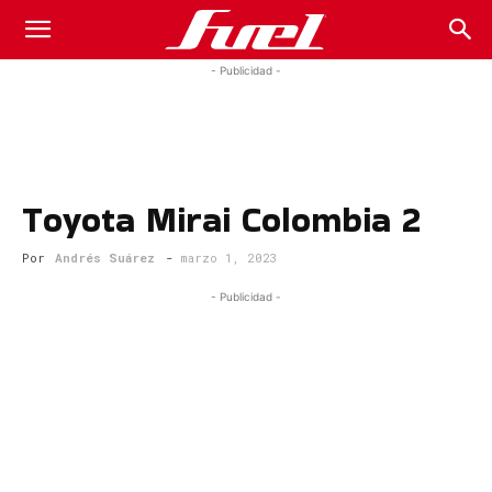
Fuel
- Publicidad -
Car
Toyota Mirai Colombia 2
Magazine
Por
Andrés Suárez
-
marzo 1, 2023
- Publicidad -