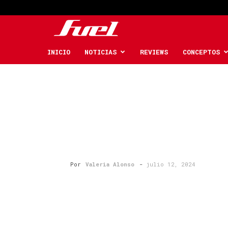
Fuel
Car
INICIO
NOTICIAS
REVIEWS
CONCEPTOS
Magazine
Por
Valeria Alonso
-
julio 12, 2024