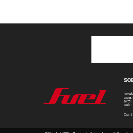
SO
Desd
comp
actu
sobr
Con