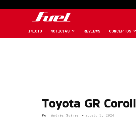
Fuel
Car
INICIO
NOTICIAS
REVIEWS
CONCEPTOS
Magazine
Toyota GR Corol
Por
Andrés Suárez
-
agosto 3, 2024