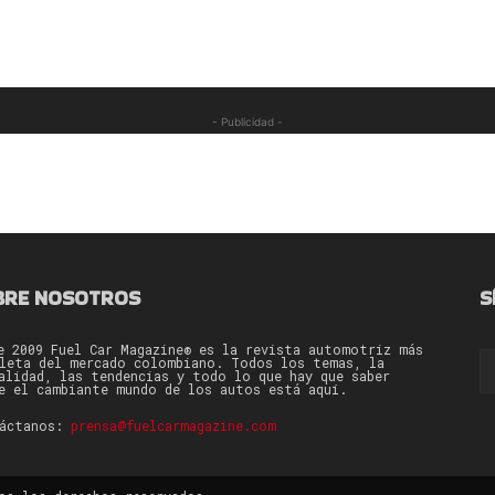
- Publicidad -
BRE NOSOTROS
S
e 2009 Fuel Car Magazine® es la revista automotriz más
leta del mercado colombiano. Todos los temas, la
alidad, las tendencias y todo lo que hay que saber
e el cambiante mundo de los autos está aquí.
táctanos:
prensa@fuelcarmagazine.com