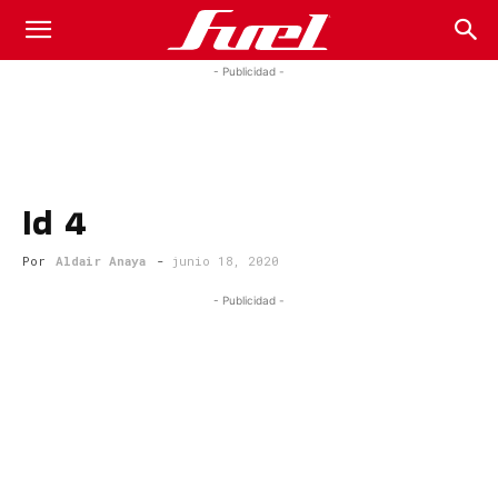
Fuel
- Publicidad -
Car
Id 4
Magazine
Por
Aldair Anaya
-
junio 18, 2020
- Publicidad -