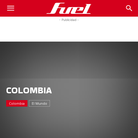
Fuel
- Publicidad -
Car
Magazine
COLOMBIA
Colombia
El Mundo